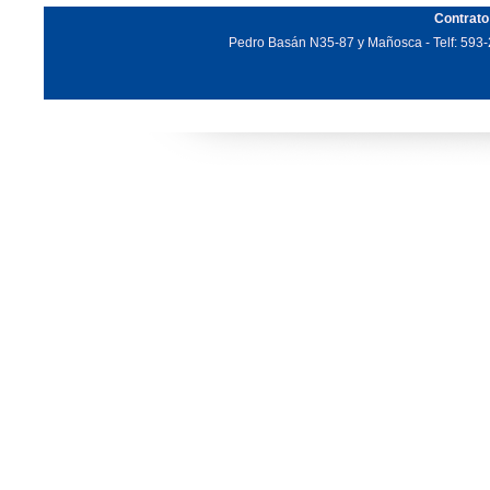
Contrato
Pedro Basán N35-87 y Mañosca - Telf: 593-