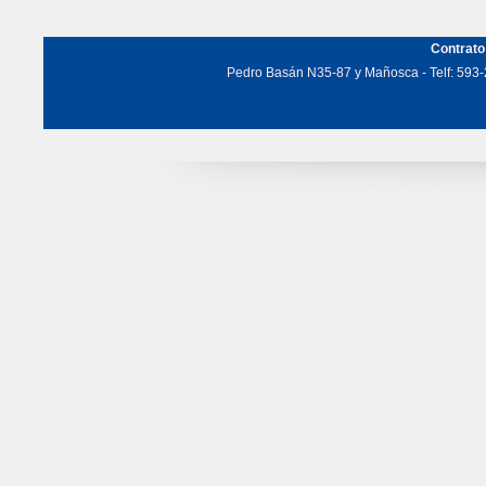
Contrato
Pedro Basán N35-87 y Mañosca - Telf: 593-