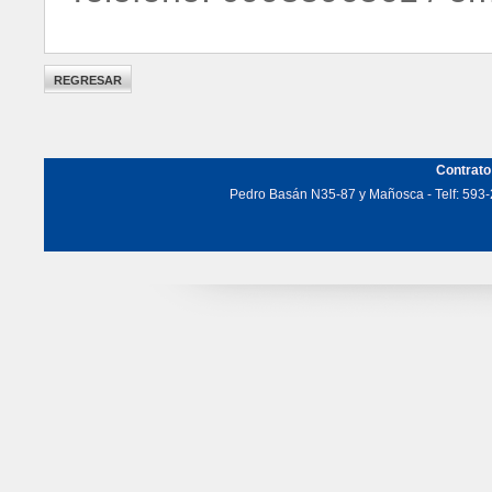
Contrato
Pedro Basán N35-87 y Mañosca - Telf: 593-