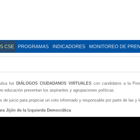
AS CSE
PROGRAMAS
INDICADORES
MONITOREO DE PRE
pulsa los
DIÁLOGOS CIUDADANOS VIRTUALES
con candidatos a la Pres
bre educación presentan los aspirantes y agrupaciones políticas.
 de juicio para propiciar un voto informado y responsable por parte de las y l
ara Jijón de la Izquierda Democrática