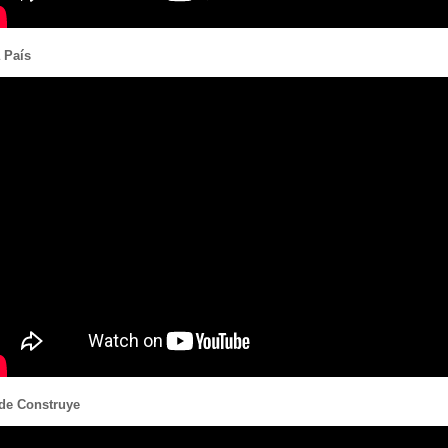
 País
 de Construye