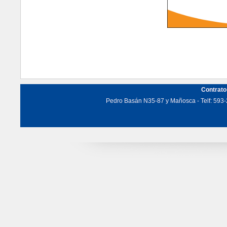
Contrato
Pedro Basán N35-87 y Mañosca - Telf: 593-