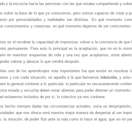
irada y la escucha hacia las personas con las que estaba compartiendo y sobre
os sobre la base de lo que ya conocemos, pero somos capaces de crear a pa
to por personalidades y realidades tan distintas. En qué momento co
tros conocimientos y creencias, en qué momento dejamos de ser consciente
isis es el recobrar la capacidad de improvisar, volver a la conciencia de que
to permanente. Para esto lo principal es la aceptación, que no es lo mismo
sario en nuestros esquemas de vida y una vez que aceptamos, estar abierto
poder valorar y abrazar lo que vendrá después.
iñas uno de los aprendizajes más importantes fue que existe en nosotras l
anos y con cada situación, es aquella a la que llamamos
intuición,
y esta e
 bien lo general contiene a lo particular, lo particular no necesariamente cont
estra mirada y escucha deben estar abiertas para poder detener un momento 
dad estaremos incluidos de por si, lo colectivo ya nos contiene.
s hecho siempre dadas las circunstancias actuales, sería un despropósito, 
unidades que nos ofrece será nuestra mejor manera de despertar al ser impr
 la intuición, de poder fluir ante la vida como lo hace el agua, que en mi po