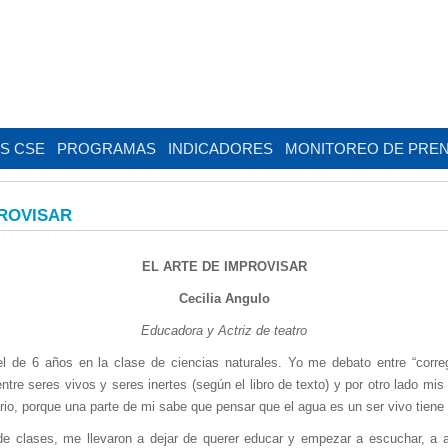
AS CSE
PROGRAMAS
INDICADORES
MONITOREO DE PRE
PROVISAR
EL ARTE DE IMPROVISAR
Cecilia Angulo
Educadora y Actriz de teatro
el de 6 años en la clase de ciencias naturales. Yo me debato entre “correg
entre seres vivos y seres inertes (según el libro de texto) y por otro lado 
o, porque una parte de mi sabe que pensar que el agua es un ser vivo tiene 
de clases, me llevaron a dejar de querer educar y empezar a escuchar, a 